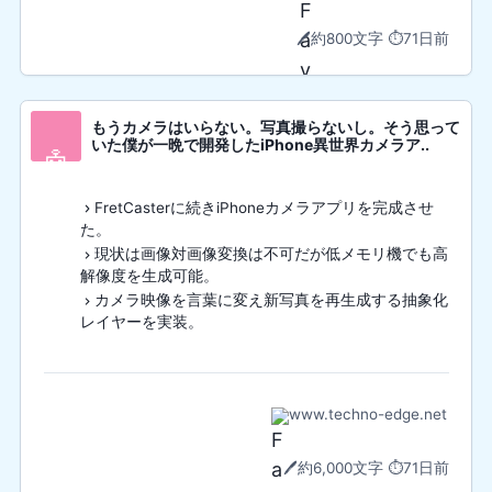
🖊️
約800文字
⏱️
71日前
もうカメラはいらない。写真撮らないし。そう思って
いた僕が一晩で開発したiPhone異世界カメラア..
🤖
FretCasterに続きiPhoneカメラアプリを完成させ
た。
現状は画像対画像変換は不可だが低メモリ機でも高
解像度を生成可能。
カメラ映像を言葉に変え新写真を再生成する抽象化
レイヤーを実装。
www.techno-edge.net
🖊️
約6,000文字
⏱️
71日前