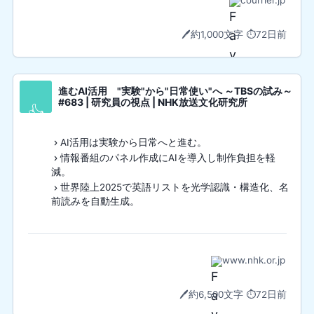
🖊️
約1,000文字
⏱️
72日前
進むAI活用 "実験"から"日常使い"へ ～TBSの試み～
#683 | 研究員の視点 | NHK放送文化研究所
👍
AI活用は実験から日常へと進む。
情報番組のパネル作成にAIを導入し制作負担を軽
減。
世界陸上2025で英語リストを光学認識・構造化、名
前読みを自動生成。
www.nhk.or.jp
🖊️
約6,500文字
⏱️
72日前