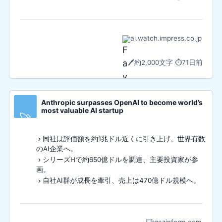
ai.watch.impress.co.jp
🖊️
約2,000文字
⏱️
71日前
Anthropic surpasses OpenAI to become world’s
most valuable AI startup
🚀
同社は評価額を約1兆ドル近くに引き上げ、世界有数
のAI企業へ。
シリーズHで約650億ドルを調達、主要投資家が参
画。
自社AI群が成長を牽引、売上は470億ドル規模へ。
qazinform.com