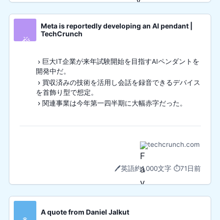
Meta is reportedly developing an AI pendant |
TechCrunch
🎉
巨大IT企業が来年試験開始を目指すAIペンダントを
開発中だ。
買収済みの技術を活用し会話を録音できるデバイス
を首飾り型で想定。
関連事業は今年第一四半期に大幅赤字だった。
techcrunch.com
🖊️
英語
約1,000文字
⏱️
71日前
A quote from Daniel Jalkut