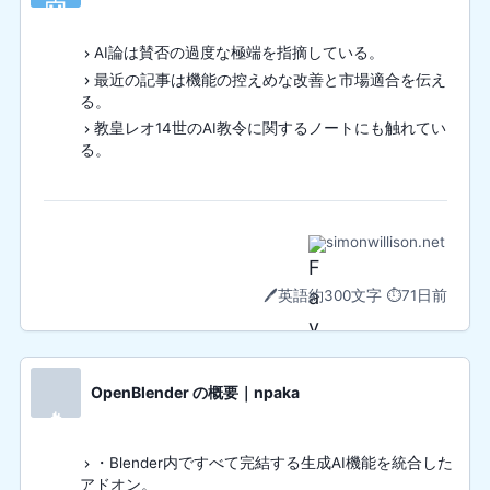
🤖
AI論は賛否の過度な極端を指摘している。
最近の記事は機能の控えめな改善と市場適合を伝え
る。
教皇レオ14世のAI教令に関するノートにも触れてい
る。
simonwillison.net
🖊️
英語
約300文字
⏱️
71日前
OpenBlender の概要｜npaka
🔥
・Blender内ですべて完結する生成AI機能を統合した
アドオン。