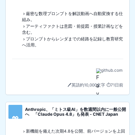
厳密な数理プロンプトを解説動画へ自動変換する仕
組み。
アーティファクトは意図・前提図・授業計画などを
含む。
プロンプトからレンダまでの経路を記録し教育研究
へ活用。
github.com
🖊️
英語
約10,000文字
⏱️
71日前
Anthropic、「ミトス級AI」を数週間以内に一般公開
へ 「Claude Opus 4.8」も発表 - CNET Japan
💖
新機能を備えた次期4.8を公開、前バージョンを上回