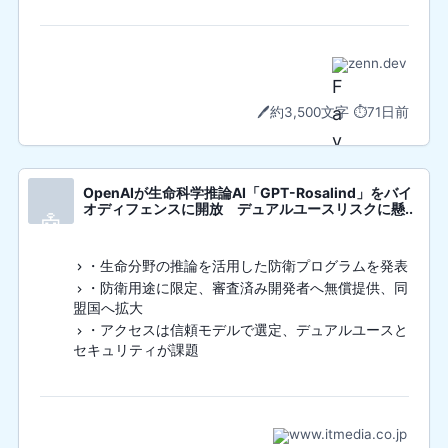
zenn.dev
🖊️
約3,500文字
⏱️
71日前
OpenAIが生命科学推論AI「GPT-Rosalind」をバイ
オディフェンスに開放 デュアルユースリスクに懸..
🤖
・生命分野の推論を活用した防衛プログラムを発表
・防衛用途に限定、審査済み開発者へ無償提供、同
盟国へ拡大
・アクセスは信頼モデルで選定、デュアルユースと
セキュリティが課題
www.itmedia.co.jp