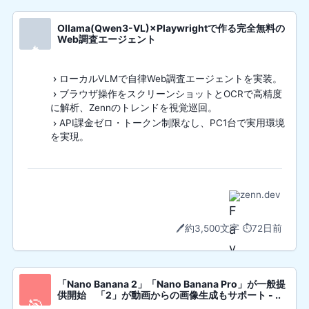
Ollama(Qwen3-VL)×Playwrightで作る完全無料の
Web調査エージェント
🔥
ローカルVLMで自律Web調査エージェントを実装。
ブラウザ操作をスクリーンショットとOCRで高精度
に解析、Zennのトレンドを視覚巡回。
API課金ゼロ・トークン制限なし、PC1台で実用環境
を実現。
zenn.dev
🖊️
約3,500文字
⏱️
72日前
「Nano Banana 2」「Nano Banana Pro」が一般提
供開始 「2」が動画からの画像生成もサポート - ..
🎯