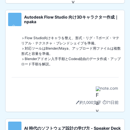
Autodesk Flow Studio 向け3Dキャラクター作成｜
npaka
✨
Flow Studio向けキャラを整え、形式・リグ・Tポーズ・マテ
リアル・テクスチャ・ブレンドシェイプを準備。
対応ツールはBlender/Maya、アップロード用ファイルは複数
形式と容量を準備。
Blenderアドオン入手手順とCodex経由のデータ作成・アップ
ロード手順を解説。
note.com
🖊️
約1,000文字
⏱️
71日前
AI 時代のソフトウェア設計の学び方 - Speaker Deck