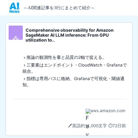
～AI関連記事を3行にまとめて紹介～
Comprehensive observability for Amazon
SageMaker AI LLM inference: From GPU
🤖
utilization to..
推論の観測性を量と品質の2軸で捉える。
三要素はエンドポイント・CloudWatch・Grafanaで
統合。
指標は専用パスに格納、Grafanaで可視化・閾値通
知。
aws.amazon.com
🖊️
英語
約14,000文字
⏱️
72日前