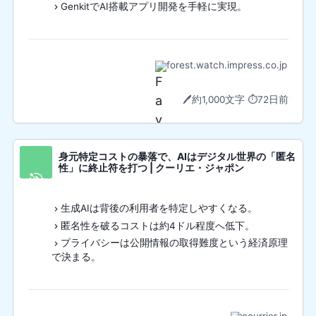
GenkitでAI搭載アプリ開発を手軽に実現。
forest.watch.impress.co.jp
🖊️
約1,000文字
⏱️
72日前
身元特定コストの暴落で、AIはデジタル世界の「匿名
性」に終止符を打つ | クーリエ・ジャポン
🎯
生成AIは背後の利用者を特定しやすくなる。
匿名性を破るコストは約4ドル程度へ低下。
プライバシーは公開情報の取得難度という経済原理
で決まる。
courrier.jp