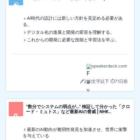
🧠
AI時代の設計には新しい方針を見定める必要があ
る。
デジタル化の進展と開発の変容を理解する。
これからの開発に必要な技能と学習法を学ぶ。
speakerdeck.com
🖊️
200文字以下
⏱️
71日前
“数分でシステムの弱点が…” 検証して分かった「クロ
ード・ミュトス」など最新AIの脅威 | NHK..
🔒
最新のAI動向が脆弱性発見を加速させ、世界に衝撃
を与えている