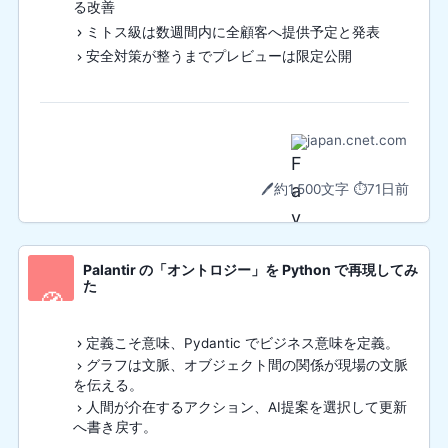
る改善
ミトス級は数週間内に全顧客へ提供予定と発表
安全対策が整うまでプレビューは限定公開
japan.cnet.com
🖊️
約1,500文字
⏱️
71日前
Palantir の「オントロジー」を Python で再現してみ
た
🧭
定義こそ意味、Pydantic でビジネス意味を定義。
グラフは文脈、オブジェクト間の関係が現場の文脈
を伝える。
人間が介在するアクション、AI提案を選択して更新
へ書き戻す。