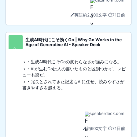
🖊️
英語
約2,000文字
⏱️
71日前
生成AI時代にこそ効くGo | Why Go Works in the
Age of Generative AI - Speaker Deck
✨
・生成AI時代こそGoの変わらなさが強みになる。
・AIが生むGoは人の書いたものと区別つかず、レビ
ューも楽だ。
・冗長とされてきた記述もAIに任せ、読みやすさが
書きやすさを超える。
speakerdeck.com
🖊️
約600文字
⏱️
71日前