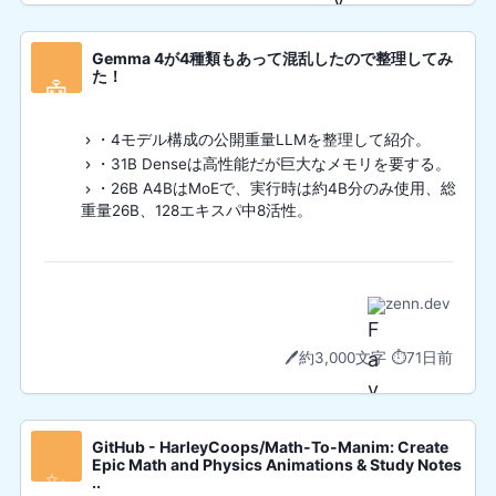
Gemma 4が4種類もあって混乱したので整理してみ
た！
🤖
・4モデル構成の公開重量LLMを整理して紹介。
・31B Denseは高性能だが巨大なメモリを要する。
・26B A4BはMoEで、実行時は約4B分のみ使用、総
重量26B、128エキスパ中8活性。
zenn.dev
🖊️
約3,000文字
⏱️
71日前
GitHub - HarleyCoops/Math-To-Manim: Create
Epic Math and Physics Animations & Study Notes
✨
..